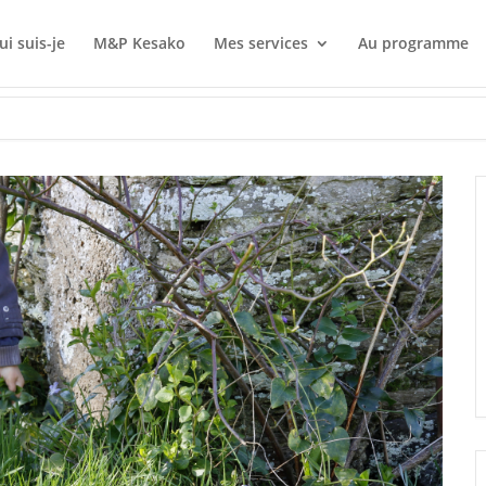
ui suis-je
M&P Kesako
Mes services
Au programme